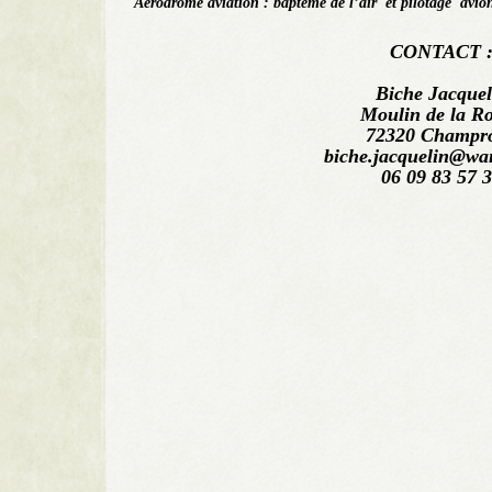
Aérodrome aviation : baptème de l’air et pilotage avi
CONTACT 
Biche Jacquel
Moulin de la R
72320 Champr
biche.jacquelin@wa
06 09 83 57 